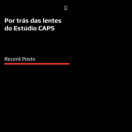
A visita do Papa
Francisco a São José
Por trás das lentes
dos Campos/SP
do Estúdio CAPS
Recent Posts