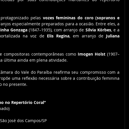
 protagonizado pelas 
vozes femininas do coro (sopranos e 
ranjos especialmente preparados para a ocasião. Entre eles, a 
uinha Gonzaga
 (1847–1935), com arranjo de 
Silvia Körbes
, e a 
mortalizada na voz de 
Elis Regina
, em arranjo de 
Juliana 
e compositoras contemporâneas como 
Imogen Holst
 (1907–
sta última ainda em plena atividade.
 Câmara do Vale do Paraíba reafirma seu compromisso com a 
ropõe uma reflexão necessária sobre a contribuição feminina 
o no presente.
no no Repertório Coral”
bado)
 São José dos Campos/SP