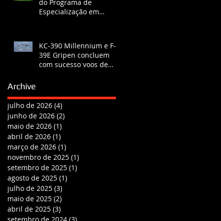
do Programa de
Especialização em
Engenharia
KC-390 Millennium e F-
39E Gripen concluem
com sucesso voos de
certificação de
reabastecimento
Archive
julho de 2026
(4)
4 posts
junho de 2026
(2)
2 posts
maio de 2026
(1)
1 post
abril de 2026
(1)
1 post
março de 2026
(1)
1 post
novembro de 2025
(1)
1 post
setembro de 2025
(1)
1 post
agosto de 2025
(1)
1 post
julho de 2025
(3)
3 posts
maio de 2025
(2)
2 posts
abril de 2025
(3)
3 posts
setembro de 2024
(3)
3 posts