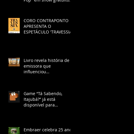
no SESI São José dos
Campos
CORO CONTRAPONTO
APRESENTA O
ESPETÁCULO 'TRAVESSIA'.
Livro revela história de
emissora que
influenciou
desenvolvimento de São
José dos Campos na Era
Vargas
Game “Tá Sabendo,
Itajubá?” já está
disponível para
download gratuito e
ganha lançamento no
YouTube com chat ao
vivo.
Embraer celebra 25 anos