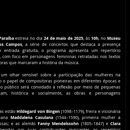
Paraíba
 estreia no dia 
24 de maio de 2025
, às 
10h
, no 
Museu 
dos Campos
, a série de concertos que destaca a presença 
 entrada gratuita, o programa apresenta um repertório 
, com foco em personagens femininas retratadas nos textos 
oras que marcaram a história da música.
 um olhar sensível sobre a participação das mulheres na 
do o papel de compositoras pioneiras em diferentes épocas e 
 o público será convidado à reflexão por meio de pequenas 
izam, histórica e socialmente, as obras e personagens 
as estão 
Hildegard von Bingen
 (1098–1179), freira e visionária 
iana 
Maddalena Casulana
 (1544–1590), primeira mulher a 
ssas; e as alemãs 
Fanny Mendelssohn
 (1805–1847) e 
Clara 
hecidas por suas contribuições marcantes ao repertório 