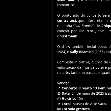
romântico.
O ponto alto do concerto será
contraltos)
, que interpretam ar
modinha “
Lua Branca
”, de 
Chiq
canção popular “
Corujinha
”, i
Christmann
.
O show também inclui obras d
1984) e 
Sally Beamish
 (1956), e
Com esta iniciativa, o Coro de
valorização da música coral e p
na arte, tanto no passado quant
Serviço:
📍 
Concerto: Projeto “O Femini
📅 
Data:
 24 de maio de 2025 (sá
🕙 
Horário:
 10h
📌 
Local:
 Museu de Arte Sacra –
🎟️ 
Entrada gratuita