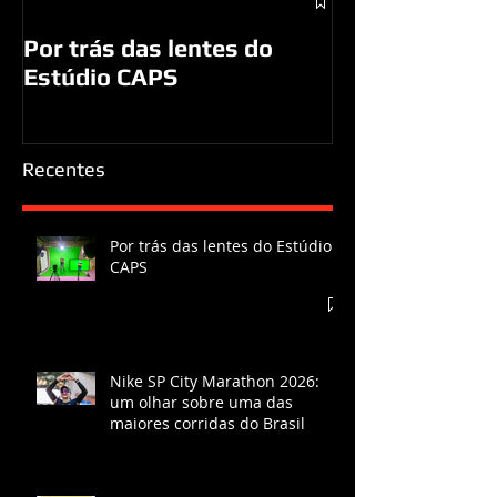
A visita do Pa
a São José d
Por trás das lentes do
Estúdio CAPS
Recentes
Por trás das lentes do Estúdio
CAPS
Nike SP City Marathon 2026:
um olhar sobre uma das
maiores corridas do Brasil