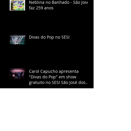
Neblina no Banhado - São José
faz 259 anos
Divas do Pop no SESI
Carol Capucho apresenta
"Divas do Pop" em show
gratuito no SESI São José dos
Campos
CORO CONTRAPONTO
APRESENTA O ESPETÁCULO