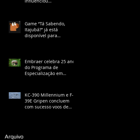
influenciou
desenvolvimento de São
José dos Campos na Era
Vargas
Game “Tá Sabendo,
Itajubá?” já está
disponível para
download gratuito e
ganha lançamento no
YouTube com chat ao
vivo.
Embraer celebra 25 anos
do Programa de
Especialização em
Engenharia
KC-390 Millennium e F-
39E Gripen concluem
com sucesso voos de
certificação de
reabastecimento
Arquivo