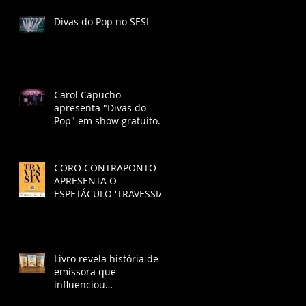
Divas do Pop no SESI
Carol Capucho
apresenta "Divas do
Pop" em show gratuito
no SESI São José dos
Campos
CORO CONTRAPONTO
APRESENTA O
ESPETÁCULO 'TRAVESSIA'.
Livro revela história de
emissora que
influenciou
desenvolvimento de São