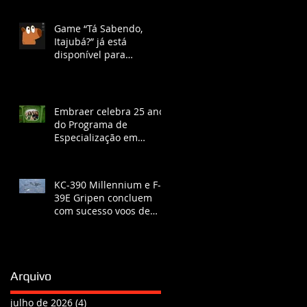
José dos Campos na Era
Vargas
Game “Tá Sabendo,
Itajubá?” já está
disponível para
download gratuito e
ganha lançamento no
YouTube com chat ao
vivo.
Embraer celebra 25 anos
do Programa de
Especialização em
Engenharia
KC-390 Millennium e F-
39E Gripen concluem
com sucesso voos de
certificação de
reabastecimento
Arquivo
julho de 2026
(4)
4 posts