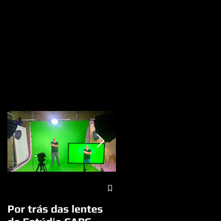
A visita do Papa
Francisco a São José
Por trás das lentes
dos Campos/SP