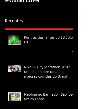
a São José d
Por trás das lentes do
Estúdio CAPS
Recentes
Por trás das lentes do Estúdio
CAPS
Nike SP City Marathon 2026:
um olhar sobre uma das
maiores corridas do Brasil
Neblina no Banhado - São José