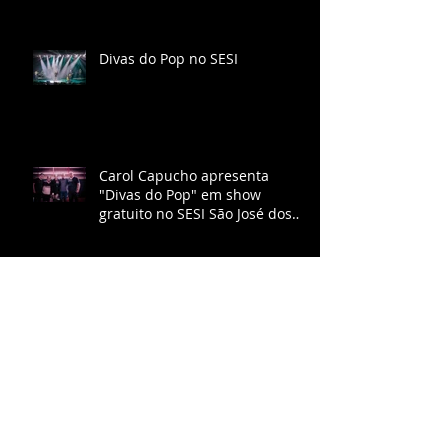
faz 259 anos
Divas do Pop no SESI
Carol Capucho apresenta
"Divas do Pop" em show
gratuito no SESI São José dos
Campos
CORO CONTRAPONTO
APRESENTA O ESPETÁCULO
'TRAVESSIA'.