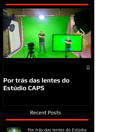
A visita do P
São José do
Por trás das lentes do
Estúdio CAPS
Recent Posts
Por trás das lentes do Estúdio