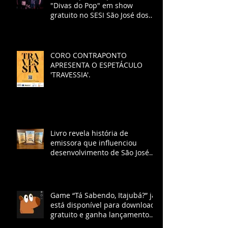
"Divas do Pop" em show
gratuito no SESI São José dos
Campos
CORO CONTRAPONTO
APRESENTA O ESPETÁCULO
'TRAVESSIA'.
Livro revela história de
emissora que influenciou
desenvolvimento de São José
dos Campos na Era Vargas
Game “Tá Sabendo, Itajubá?” já
está disponível para download
gratuito e ganha lançamento
no YouTube com chat ao vivo.