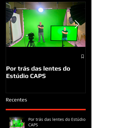
A visita do Pa
a São José d
Por trás das lentes do
Estúdio CAPS
Recentes
Por trás das lentes do Estúdio
CAPS