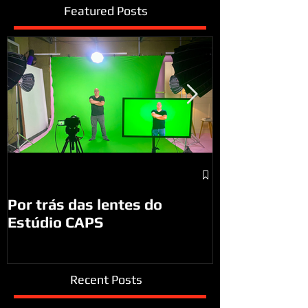
Featured Posts
A visita do P
São José do
Por trás das lentes do
Estúdio CAPS
Recent Posts