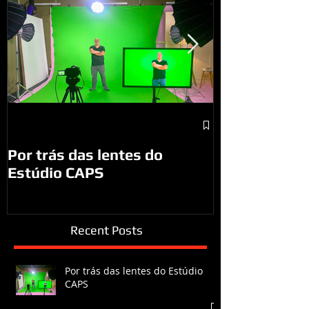
A visita do P
São José do
Por trás das lentes do
Estúdio CAPS
Recent Posts
Por trás das lentes do Estúdio
CAPS