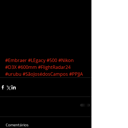
#Embraer
#LEgacy
#500
#Nikon
#D3X
#600mm
#FlightRadar24
#urubu
#SãoJosédosCampos
#PPJJA
Comentários