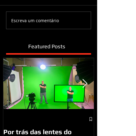
Escreva um comentário
Featured Posts
A visita do P
São José do
Por trás das lentes do