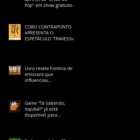
Pop" em show gratuito
no SESI São José dos
Campos
CORO CONTRAPONTO
APRESENTA O
ESPETÁCULO 'TRAVESSIA'.
Livro revela história de
emissora que
influenciou
desenvolvimento de São
José dos Campos na Era
Vargas
Game “Tá Sabendo,
Itajubá?” já está
disponível para
download gratuito e
ganha lançamento no
YouTube com chat ao
vivo.