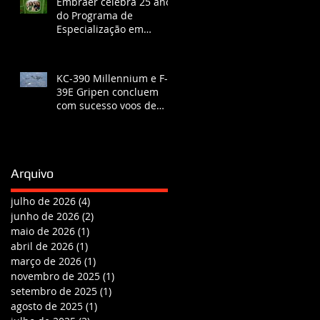
Embraer celebra 25 anos
do Programa de
Especialização em
Engenharia
KC-390 Millennium e F-
39E Gripen concluem
com sucesso voos de
certificação de
reabastecimento
Arquivo
julho de 2026
(4)
4 posts
junho de 2026
(2)
2 posts
maio de 2026
(1)
1 post
abril de 2026
(1)
1 post
março de 2026
(1)
1 post
novembro de 2025
(1)
1 post
setembro de 2025
(1)
1 post
agosto de 2025
(1)
1 post