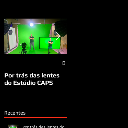
A visita do Papa
Francisco a São José
Por trás das lentes
dos Campos/SP
do Estúdio CAPS
Recentes
Por trás das lentes do