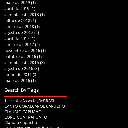
maio de 2019
(1)
1 post
abril de 2019
(1)
1 post
setembro de 2018
(1)
1 post
julho de 2018
(1)
1 post
janeiro de 2018
(1)
1 post
agosto de 2017
(2)
2 posts
abril de 2017
(1)
1 post
janeiro de 2017
(2)
2 posts
novembro de 2016
(1)
1 post
outubro de 2016
(1)
1 post
setembro de 2016
(3)
3 posts
agosto de 2016
(3)
3 posts
junho de 2016
(3)
3 posts
maio de 2016
(1)
1 post
Search By Tags
1kcreator
Associação
BRASIL
CANTO CORAL
CAROL CAPUCHO
CLAUDIO CAPUCHO
CORO CONTRAPONTO
Claudio Capucho
DENIS MIRANDA
Embraer
F-39E