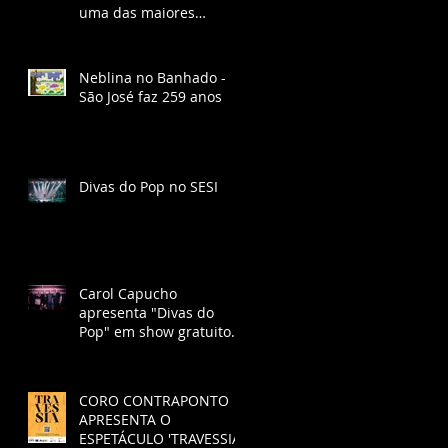
uma das maiores
corridas do Brasil
Neblina no Banhado -
São José faz 259 anos
Divas do Pop no SESI
Carol Capucho
apresenta "Divas do
Pop" em show gratuito
no SESI São José dos
Campos
CORO CONTRAPONTO
APRESENTA O
ESPETÁCULO 'TRAVESSIA'.