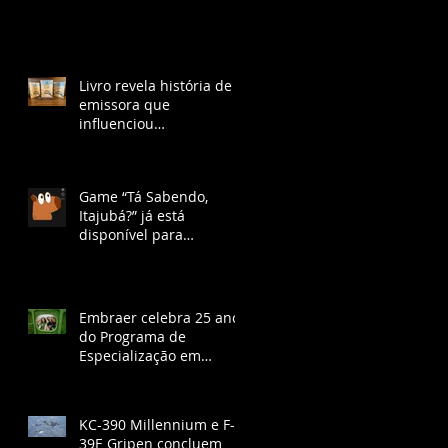
Livro revela história de
emissora que
influenciou
desenvolvimento de São
José dos Campos na Era
Vargas
Game “Tá Sabendo,
Itajubá?” já está
disponível para
download gratuito e
ganha lançamento no
YouTube com chat ao
vivo.
Embraer celebra 25 anos
do Programa de
Especialização em
Engenharia
KC-390 Millennium e F-
39E Gripen concluem