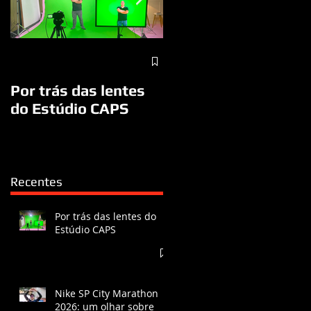
A visita do Papa
Francisco a São José
Por trás das lentes
dos Campos/SP
do Estúdio CAPS
Recentes
Por trás das lentes do
Estúdio CAPS
Nike SP City Marathon
2026: um olhar sobre