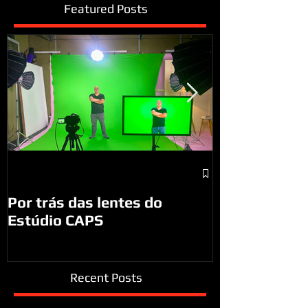
Featured Posts
A visita do P
São José do
Por trás das lentes do
Estúdio CAPS
Recent Posts