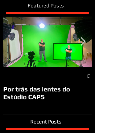
Featured Posts
A visita do P
São José do
Por trás das lentes do
Estúdio CAPS
Recent Posts