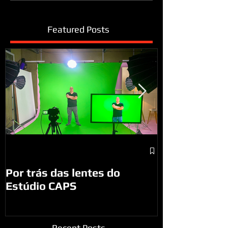
Featured Posts
A visita do P
São José do
Por trás das lentes do
Estúdio CAPS
Recent Posts