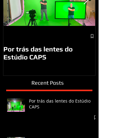
A visita do P
São José do
Por trás das lentes do
Estúdio CAPS
Recent Posts
Por trás das lentes do Estúdio
CAPS