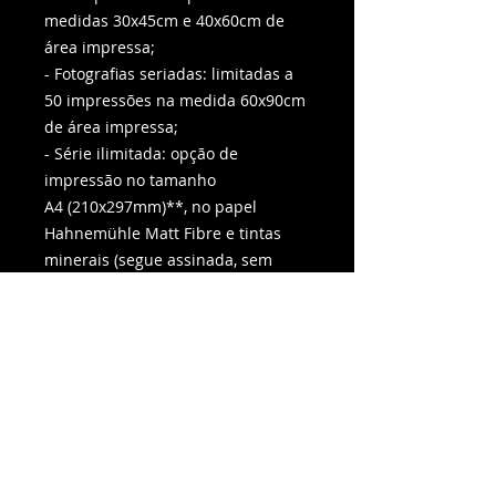
medidas 30x45cm e 40x60cm de
área impressa;
- Fotografias seriadas: limitadas a
50 impressões na medida 60x90cm
de área impressa;
- Série ilimitada: opção de
impressão no tamanho
A4 (210x297mm)**, no papel
Hahnemühle Matt Fibre e tintas
minerais (segue assinada, sem
numeração e não acompanha o
certificado).
*Imagem da moldura/passe-partout
na foto é meramente ilustrativa.
**margem de 1cm a 1,5 cm nesta
impressão.
Caso queira adquirir essa ou outras