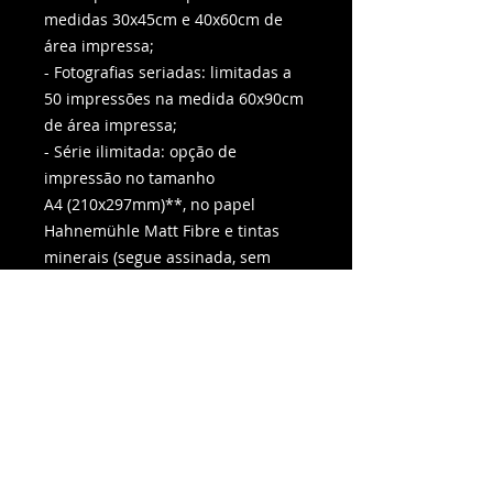
medidas 30x45cm e 40x60cm de
área impressa;
- Fotografias seriadas: limitadas a
50 impressões na medida 60x90cm
de área impressa;
- Série ilimitada: opção de
impressão no tamanho
A4 (210x297mm)**, no papel
Hahnemühle Matt Fibre e tintas
minerais (segue assinada, sem
numeração e não acompanha o
certificado).
*Imagem da moldura/passe-partout
na foto é meramente ilustrativa.
**margem de 1cm a 1,5 cm nesta
impressão.
Caso queira adquirir essa ou outras