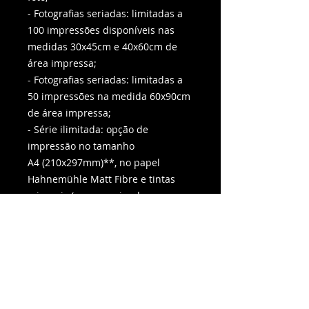
- Fotografias seriadas: limitadas a
100 impressões disponíveis nas
medidas 30x45cm e 40x60cm de
área impressa;
- Fotografias seriadas: limitadas a
50 impressões na medida 60x90cm
de área impressa;
- Série ilimitada: opção de
impressão no tamanho
A4 (210x297mm)**, no papel
Hahnemühle Matt Fibre e tintas
minerais (segue assinada, sem
numeração e não acompanha o
certificado).
*Imagem da moldura/passe-partout
na foto é meramente ilustrativa.
**margem de 1cm a 1,5 cm nesta