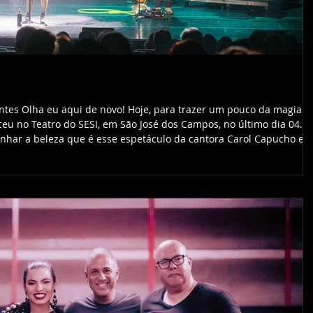
ntes Olha eu aqui de novo! Hoje, para trazer um pouco da magia d
eu no Teatro do SESI, em São José dos Campos, no último dia 04. O
nhar a beleza que é esse espetáculo da cantora Carol Capucho e
ioso de ouvir — daqueles que fazem a gente sair de lá cantando,
 bis. Aliás, a música que o público pediu no bis, ao final do show