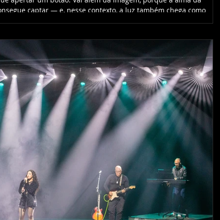
 consegue captar — e, nesse contexto, a luz também chega como
ção de cada cena. Ao longo dos anos, registramos pessoas, cidades
tos culturais, bastidores, encontros e momentos que talvez nunca s