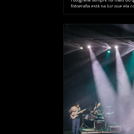
fotografia está na luz que ela
ingrediente essencial na forma
eventos, shows, corridas, proje
repetissem da mesma forma.