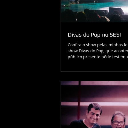
Divas do Pop no SESI
Confira o show pelas minhas le
show Divas do Pop, que acontec
público presente pôde testemu
Banda, com um repertório delic
dançando, suspirando e querendo
não