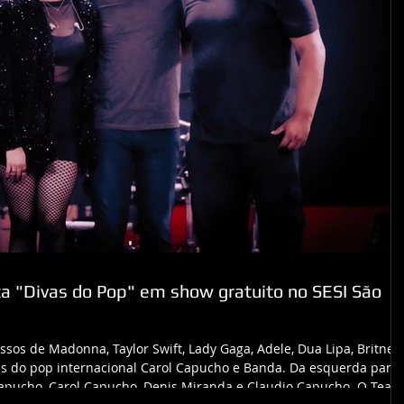
a "Divas do Pop" em show gratuito no SESI São
sos de Madonna, Taylor Swift, Lady Gaga, Adele, Dua Lipa, Britney
las do pop internacional Carol Capucho e Banda. Da esquerda para 
o Capucho, Carol Capucho, Denis Miranda e Claudio Capucho. O Teatr