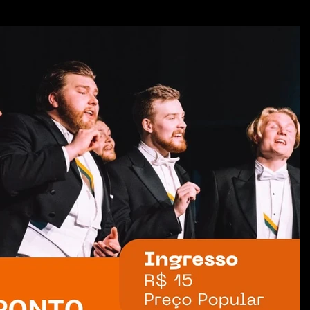
ebe, neste sábado, 4 de julho, às 20h, o espetáculo "Divas do Pop"
apresentação tem entrada gratuita e promete uma noite dedica