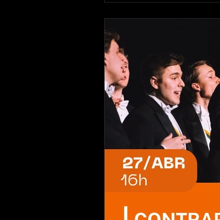
do SESI São José dos Campos rec
com Carol Capucho e Banda. A 