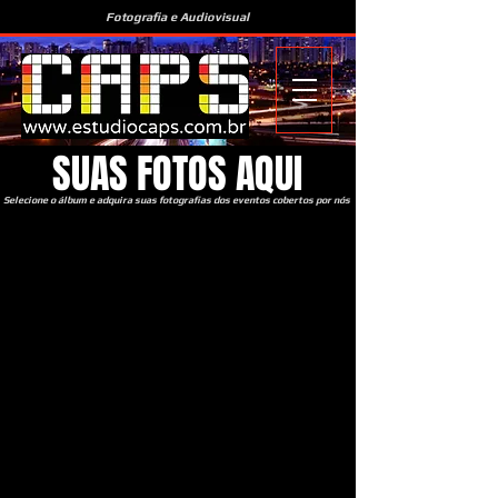
Fotografia e Audiovisual
SUAS FOTOS AQUI
Selecione o álbum e adquira suas fotografias dos eventos cobertos por nós
TODOS NOSSOS EVENTOS
DIRETO PARA A FOTOP